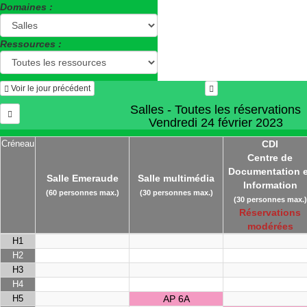
Domaines :
Ressources :
Voir le jour précédent
Salles - Toutes les réservations
Vendredi 24 février 2023
Créneau
CDI
Centre de
Documentation e
Salle Emeraude
Salle multimédia
Information
(60 personnes max.)
(30 personnes max.)
(30 personnes max.)
Réservations
modérées
H1
H2
H3
H4
H5
AP 6A