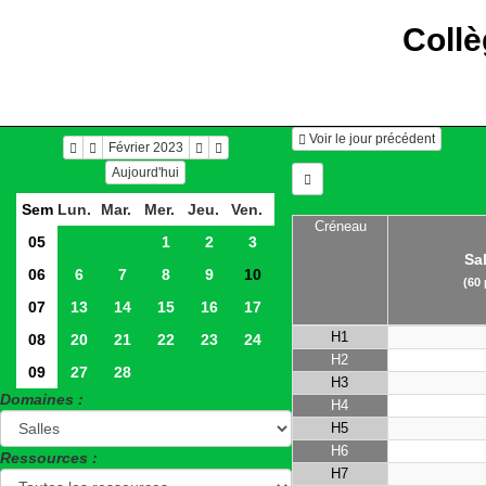
Collè
Voir le jour précédent
Février 2023
Aujourd'hui
Sem
Lun.
Mar.
Mer.
Jeu.
Ven.
Créneau
05
1
2
3
Sa
06
6
7
8
9
10
(60
07
13
14
15
16
17
H1
08
20
21
22
23
24
H2
09
27
28
H3
Domaines :
H4
H5
H6
Ressources :
H7