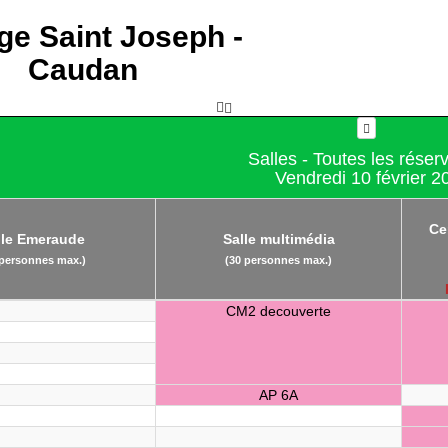
ge Saint Joseph -
Caudan
Salles - Toutes les réser
Vendredi 10 février 2
Ce
lle Emeraude
Salle multimédia
 personnes max.)
(30 personnes max.)
CM2 decouverte
AP 6A