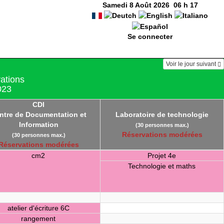
Samedi 8 Août 2026
06
h
17
Se connecter
Voir le jour suivant
vations
023
CDI
ntre de Documentation et
Laboratoire de technologie
Information
(30 personnes max.)
Réservations modérées
(30 personnes max.)
Réservations modérées
cm2
Projet 4e
Technologie et maths
atelier d'écriture 6C
rangement