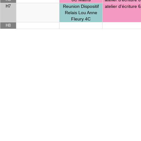
H7
Reunion Dispositif
atelier d'écriture 
Relais Lou Anne
Fleury 4C
H8