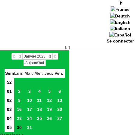
h
Se connecter
Janvier 2023
Aujourd'hui
Sem
Lun.
Mar.
Mer.
Jeu.
Ven.
52
01
2
3
4
5
6
02
9
10
11
12
13
03
16
17
18
19
20
04
23
24
25
26
27
05
30
31