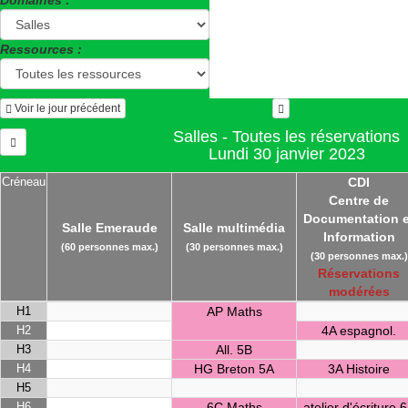
Domaines :
Ressources :
Voir le jour précédent
Salles - Toutes les réservations
Lundi 30 janvier 2023
Créneau
CDI
Centre de
Documentation e
Salle Emeraude
Salle multimédia
Information
(60 personnes max.)
(30 personnes max.)
(30 personnes max.)
Réservations
modérées
H1
AP Maths
H2
4A espagnol.
H3
All. 5B
H4
HG Breton 5A
3A Histoire
H5
H6
6C Maths
atelier d'écriture 